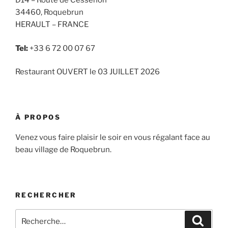
D14 – Route de Cessenon
34460, Roquebrun
HERAULT – FRANCE
Tel:
+33 6 72 00 07 67
Restaurant OUVERT le 03 JUILLET 2026
À PROPOS
Venez vous faire plaisir le soir en vous régalant face au
beau village de Roquebrun.
RECHERCHER
Recherche
Recher
pour