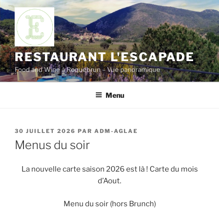
Aller
au
contenu
principal
RESTAURANT L'ESCAPADE
Food and Wine à Roquebrun – Vue panoramique
Menu
PUBLIÉ
30 JUILLET 2026
PAR
ADM-AGLAE
LE
Menus du soir
La nouvelle carte saison 2026 est là ! Carte du mois
d’Aout.
Menu du soir (hors Brunch)