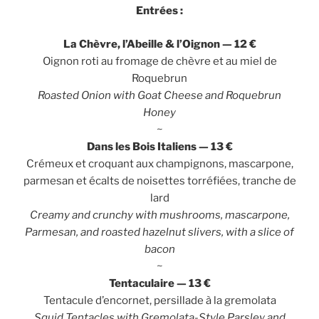
Entrées :
La Chèvre, l’Abeille & l’Oignon — 12 €
Oignon roti au fromage de chèvre et au miel de
Roquebrun
Roasted Onion with Goat Cheese and Roquebrun
Honey
~
Dans les Bois Italiens — 13 €
Crémeux et croquant aux champignons, mascarpone,
parmesan et écalts de noisettes torréfiées, tranche de
lard
Creamy and crunchy with mushrooms, mascarpone,
Parmesan, and roasted hazelnut slivers, with a slice of
bacon
~
Tentaculaire — 13 €
Tentacule d’encornet, persillade à la gremolata
Squid Tentacles with Gremolata-Style Parsley and